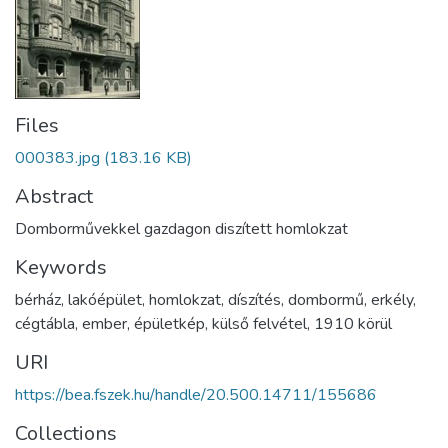
Files
000383.jpg
(183.16 KB)
Abstract
Domborművekkel gazdagon diszített homlokzat
Keywords
bérház
,
lakóépület
,
homlokzat
,
díszítés
,
dombormű
,
erkély
,
cégtábla
,
ember
,
épületkép
,
külső felvétel
,
1910 körül
URI
https://bea.fszek.hu/handle/20.500.14711/155686
Collections