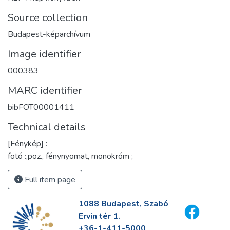
Source collection
Budapest-képarchívum
Image identifier
000383
MARC identifier
bibFOT00001411
Technical details
[Fénykép] :
fotó :,poz., fénynyomat, monokróm ;
Full item page
1088 Budapest, Szabó
Ervin tér 1.
+36-1-411-5000