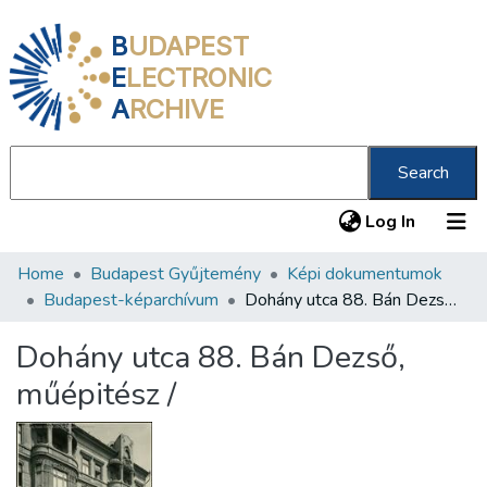
B
UDAPEST
E
LECTRONIC
A
RCHIVE
Search
(current
Log In
Home
Budapest Gyűjtemény
Képi dokumentumok
Communities & Collections
Budapest-képarchívum
Dohány utca 88. Bán Dezső, műépitész /
All of DSpace
Dohány utca 88. Bán Dezső,
Statistics
műépitész /
About us