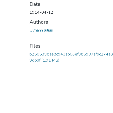
Date
1914-04-12
Authors
Ulmann Julius
Files
b2505398ae8c943ab06ef385907afdc274a8
9c.pdf
(1.91 MB)