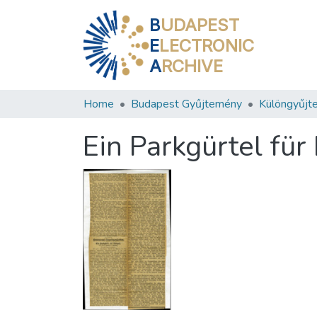
B
UDAPEST
E
LECTRONIC
A
RCHIVE
Home
Budapest Gyűjtemény
Különgyűjt
Ein Parkgürtel fü