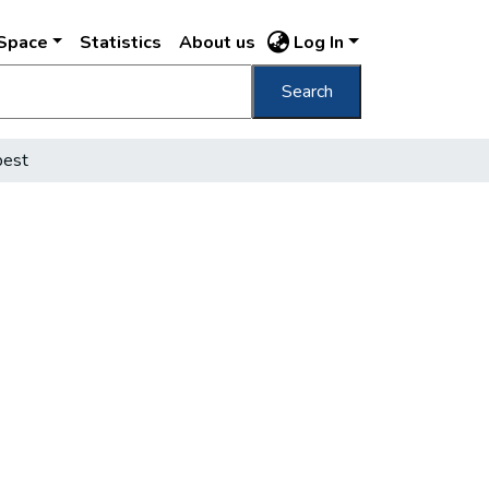
DSpace
Statistics
About us
Log In
Search
pest