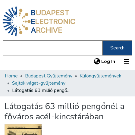
B
UDAPEST
E
LECTRONIC
A
RCHIVE
Search
(current
Log In
Home
Budapest Gyűjtemény
Különgyűjtemények
Communities & Collections
Sajtókivágat-gyűjtemény
All of DSpace
Látogatás 63 millió pengőnél a főváros acél-kincstárában
Statistics
Látogatás 63 millió pengőnél a
About us
főváros acél-kincstárában