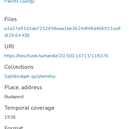
Pakots György
Files
e2a27e81d1da7252658eaa1eb3624df48d4b6923.pdf
(626.64 KB)
URI
https://bea.fszek.hu/handle/20.500.14711/118376
Collections
Sajtókivágat-gyűjtemény
Place, address
Budapest
Temporal coverage
1936
Format