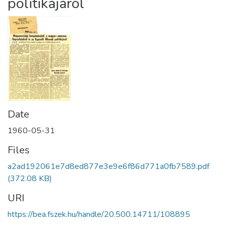
politikájáról
Date
1960-05-31
Files
a2ad192061e7d8ed877e3e9e6f86d771a0fb7589.pdf
(372.08 KB)
URI
https://bea.fszek.hu/handle/20.500.14711/108895