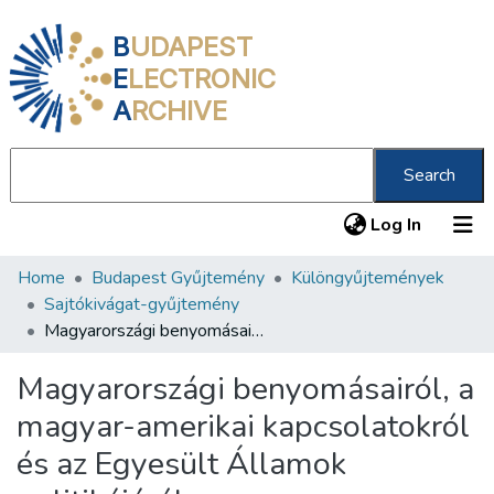
B
UDAPEST
E
LECTRONIC
A
RCHIVE
Search
(current
Log In
Home
Budapest Gyűjtemény
Különgyűjtemények
Communities & Collections
Sajtókivágat-gyűjtemény
All of DSpace
Magyarországi benyomásairól, a magyar-amerikai kapcsolatokról és az Egyesült Államok politikájáról
Statistics
Magyarországi benyomásairól, a
About us
magyar-amerikai kapcsolatokról
és az Egyesült Államok