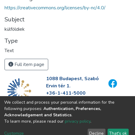
https://creativecommons.org/licenses/by-nc/4.0/
Subject
külföldiek
Type
Text
Full item page
1088 Budapest, Szabó
Ervin tér 1.
+36-1-411-5000
info@fszek.hu
We collect and process your personal information for the
https://fszek.hu
following purposes:
Authentication, Preferences,
Acknowledgement and Statistics
.
To learn more, please read our
privacy policy
.
Customize
Decline
That's ok