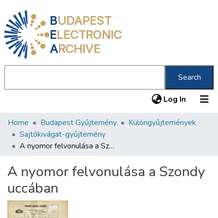
B
UDAPEST
E
LECTRONIC
A
RCHIVE
Search
(current
Log In
Home
Budapest Gyűjtemény
Különgyűjtemények
Communities & Collections
Sajtókivágat-gyűjtemény
All of DSpace
A nyomor felvonulása a Szondy uccában
Statistics
A nyomor felvonulása a Szondy
About us
uccában