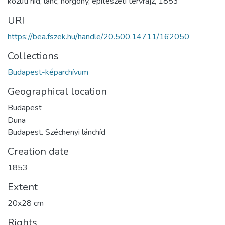
közúti híd
,
lánc
,
horgony
,
építészeti tervrajz
,
1853
URI
https://bea.fszek.hu/handle/20.500.14711/162050
Collections
Budapest-képarchívum
Geographical location
Budapest
Duna
Budapest. Széchenyi lánchíd
Creation date
1853
Extent
20x28 cm
Rights