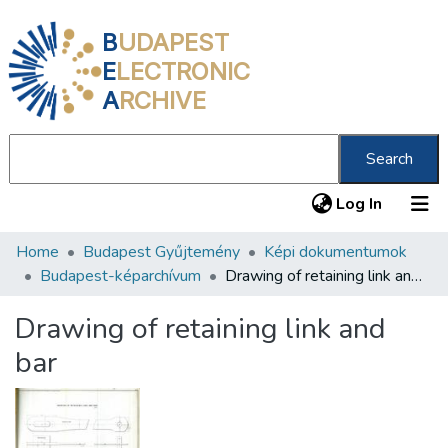
B
UDAPEST
E
LECTRONIC
A
RCHIVE
Search
(current
Log In
Home
Budapest Gyűjtemény
Képi dokumentumok
Communities & Collections
Budapest-képarchívum
Drawing of retaining link and bar
All of DSpace
Drawing of retaining link and
Statistics
bar
About us