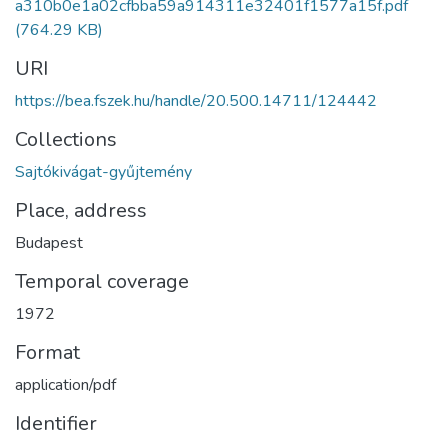
a310b0e1a02cfbba59a914311e32401f1577a15f.pdf
(764.29 KB)
URI
https://bea.fszek.hu/handle/20.500.14711/124442
Collections
Sajtókivágat-gyűjtemény
Place, address
Budapest
Temporal coverage
1972
Format
application/pdf
Identifier