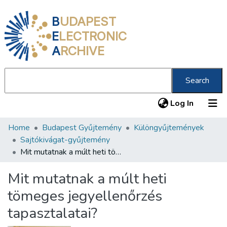
B
UDAPEST
E
LECTRONIC
A
RCHIVE
Search
(current
Log In
Home
Budapest Gyűjtemény
Különgyűjtemények
Communities & Collections
Sajtókivágat-gyűjtemény
All of DSpace
Mit mutatnak a múlt heti tömeges jegyellenőrzés tapasztalatai?
Statistics
Mit mutatnak a múlt heti
About us
tömeges jegyellenőrzés
tapasztalatai?