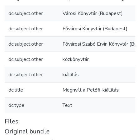
dc.subject.other
Városi Könyvtár (Budapest)
dc.subject.other
Fővárosi Könyvtár (Budapest)
dc.subject.other
Fővárosi Szabó Ervin Könyvtár (Bu
dc.subject.other
közkönyvtár
dc.subject.other
kiállítás
dc.title
Megnyílt a Petőfi-kiállítás
dc.type
Text
Files
Original bundle