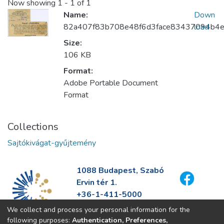
Now showing
1 - 1 of 1
Name:
Down
82a407f83b708e48f6d3face83437094b4e
load
Size:
106 KB
Format:
Adobe Portable Document
Format
Collections
Sajtókivágat-gyűjtemény
1088 Budapest, Szabó
Ervin tér 1.
+36-1-411-5000
info@fszek.hu
We collect and process your personal information for the
https://fszek.hu
following purposes:
Authentication, Preferences,