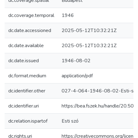
dc.coverage.spatial
Budapest
dc.coverage.temporal
1946
dc.date.accessioned
2025-05-12T10:32:21Z
dc.date.available
2025-05-12T10:32:21Z
dc.date.issued
1946-08-02
dc.format.medium
application/pdf
dc.identifier.other
027-4-064-1946-08-02-Esti-szo
dc.identifier.uri
https://bea.fszek.hu/handle/20.5
dc.relation.ispartof
Esti szó
dc.rights.uri
https://creativecommons.org/licens