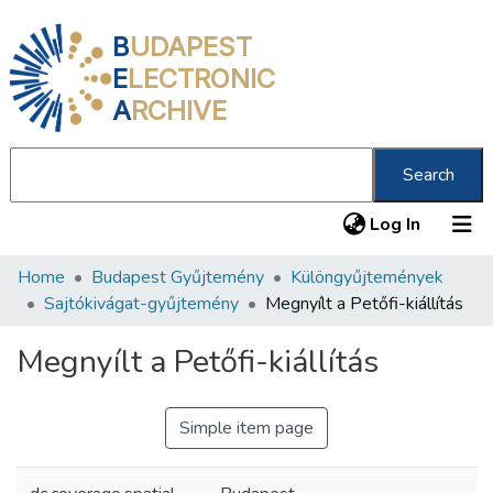
B
UDAPEST
E
LECTRONIC
A
RCHIVE
Search
(current
Log In
Home
Budapest Gyűjtemény
Különgyűjtemények
Communities & Collections
Sajtókivágat-gyűjtemény
Megnyílt a Petőfi-kiállítás
All of DSpace
Megnyílt a Petőfi-kiállítás
Statistics
About us
Simple item page