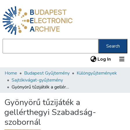
B
UDAPEST
E
LECTRONIC
A
RCHIVE
Search
(current
Log In
Home
Budapest Gyűjtemény
Különgyűjtemények
Communities & Collections
Sajtókivágat-gyűjtemény
All of DSpace
Gyönyörű tűzijáték a gellérthegyi Szabadság-szobornál
Statistics
Gyönyörű tűzijáték a
About us
gellérthegyi Szabadság-
szobornál