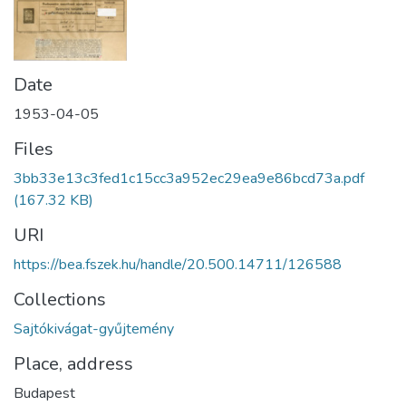
Date
1953-04-05
Files
3bb33e13c3fed1c15cc3a952ec29ea9e86bcd73a.pdf
(167.32 KB)
URI
https://bea.fszek.hu/handle/20.500.14711/126588
Collections
Sajtókivágat-gyűjtemény
Place, address
Budapest