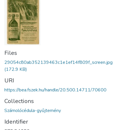
Files
29054c80ab352139463c1e1ef14f809f_screen.jpg
(172.9 KB)
URI
https://bea.fszek.hu/handle/20.500.14711/70600
Collections
Számolócédula-gyűjtemény
Identifier