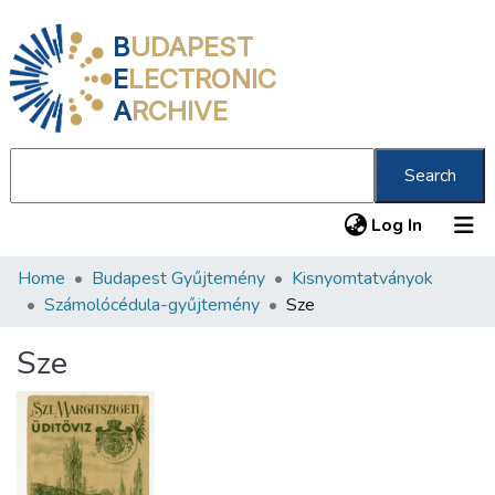
B
UDAPEST
E
LECTRONIC
A
RCHIVE
Search
(current
Log In
Home
Budapest Gyűjtemény
Kisnyomtatványok
Communities & Collections
Számolócédula-gyűjtemény
Sze
All of DSpace
Sze
Statistics
About us