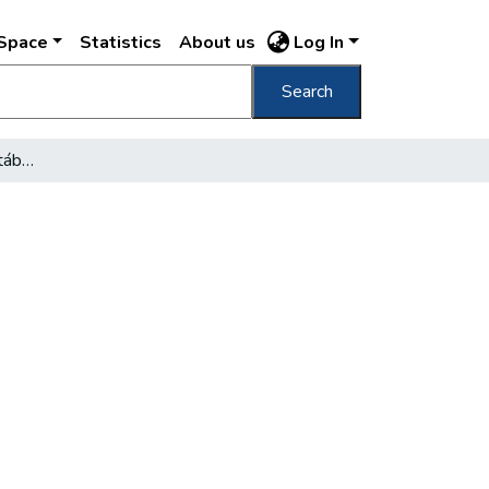
DSpace
Statistics
About us
Log In
Search
A hős mágnások emléktáblája