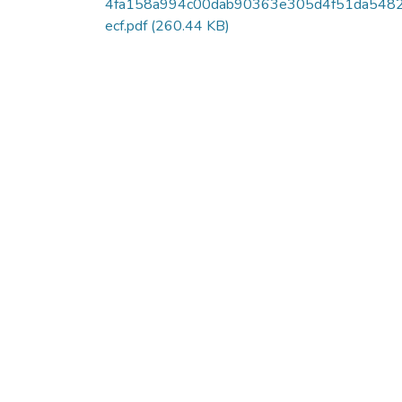
4fa158a994c00dab90363e305d4f51da548
ecf.pdf
(260.44 KB)