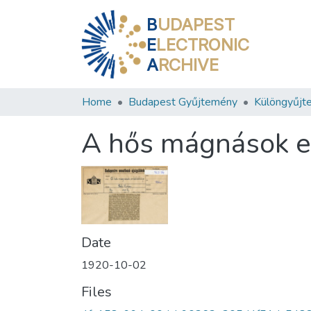
B
UDAPEST
E
LECTRONIC
A
RCHIVE
Home
Budapest Gyűjtemény
Különgyűjt
A hős mágnások e
Date
1920-10-02
Files