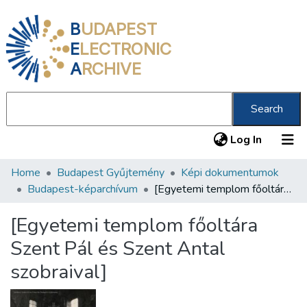
B
UDAPEST
E
LECTRONIC
A
RCHIVE
Search
(current
Log In
Home
Budapest Gyűjtemény
Képi dokumentumok
Communities & Collections
Budapest-képarchívum
[Egyetemi templom főoltára Szent Pál és Szent Antal szobraival]
All of DSpace
[Egyetemi templom főoltára
Statistics
Szent Pál és Szent Antal
About us
szobraival]