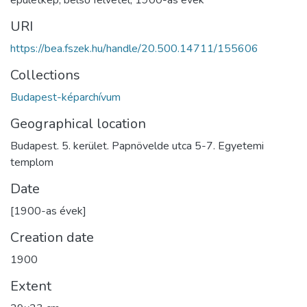
épületkép
,
belső felvétel
,
1900-as évek
URI
https://bea.fszek.hu/handle/20.500.14711/155606
Collections
Budapest-képarchívum
Geographical location
Budapest. 5. kerület. Papnövelde utca 5-7. Egyetemi
templom
Date
[1900-as évek]
Creation date
1900
Extent