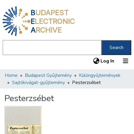
B
UDAPEST
E
LECTRONIC
A
RCHIVE
Search
(current
Log In
Home
Budapest Gyűjtemény
Különgyűjtemények
Communities & Collections
Sajtókivágat-gyűjtemény
Pesterzsébet
All of DSpace
Pesterzsébet
Statistics
About us