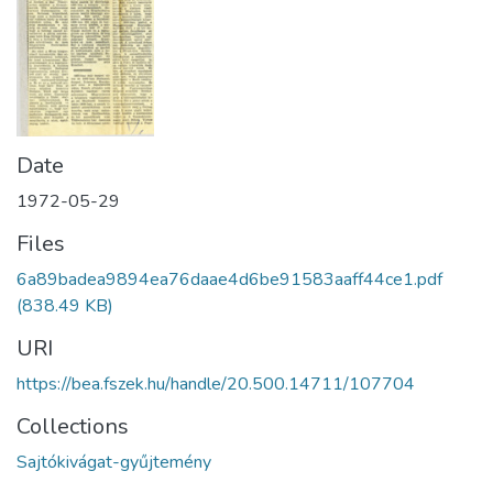
Date
1972-05-29
Files
6a89badea9894ea76daae4d6be91583aaff44ce1.pdf
(838.49 KB)
URI
https://bea.fszek.hu/handle/20.500.14711/107704
Collections
Sajtókivágat-gyűjtemény