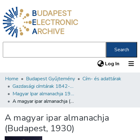
B
UDAPEST
E
LECTRONIC
A
RCHIVE
Search
(current
Log In
Home
Budapest Gyűjtemény
Cím- és adattárak
Communities & Collections
Gazdasági címtárak 1842-1932
All of DSpace
Magyar Ipar almanachja 1929-1932
A magyar ipar almanachja (Budapest, 1930)
Statistics
A magyar ipar almanachja
About us
(Budapest, 1930)