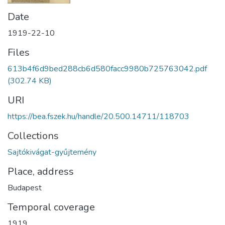
Date
1919-22-10
Files
613b4f6d9bed288cb6d580facc9980b725763042.pdf
(302.74 KB)
URI
https://bea.fszek.hu/handle/20.500.14711/118703
Collections
Sajtókivágat-gyűjtemény
Place, address
Budapest
Temporal coverage
1919