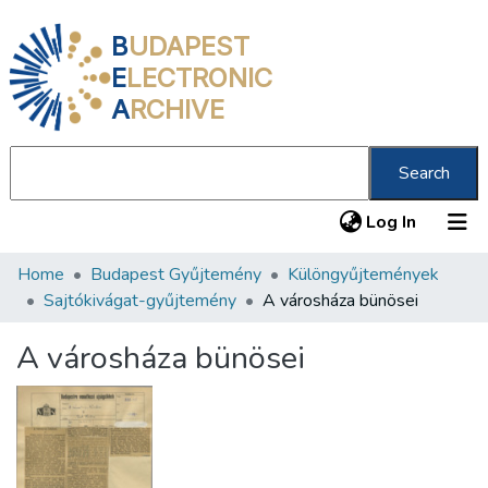
B
UDAPEST
E
LECTRONIC
A
RCHIVE
Search
(current
Log In
Home
Budapest Gyűjtemény
Különgyűjtemények
Communities & Collections
Sajtókivágat-gyűjtemény
A városháza bünösei
All of DSpace
A városháza bünösei
Statistics
About us