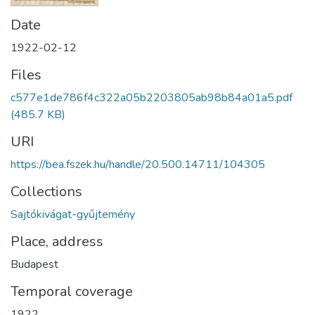
Date
1922-02-12
Files
c577e1de786f4c322a05b2203805ab98b84a01a5.pdf
(485.7 KB)
URI
https://bea.fszek.hu/handle/20.500.14711/104305
Collections
Sajtókivágat-gyűjtemény
Place, address
Budapest
Temporal coverage
1922