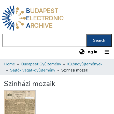
B
UDAPEST
E
LECTRONIC
A
RCHIVE
Search
(current
Log In
Home
Budapest Gyűjtemény
Különgyűjtemények
Communities & Collections
Sajtókivágat-gyűjtemény
Szinházi mozaik
All of DSpace
Szinházi mozaik
Statistics
About us