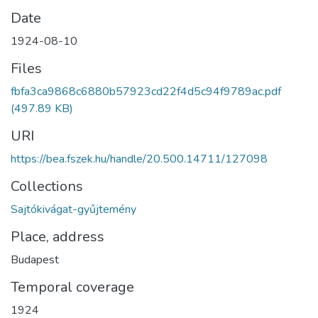
Date
1924-08-10
Files
fbfa3ca9868c6880b57923cd22f4d5c94f9789ac.pdf
(497.89 KB)
URI
https://bea.fszek.hu/handle/20.500.14711/127098
Collections
Sajtókivágat-gyűjtemény
Place, address
Budapest
Temporal coverage
1924