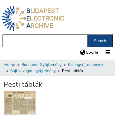
B
UDAPEST
E
LECTRONIC
A
RCHIVE
Search
(current
Log In
Home
Budapest Gyűjtemény
Különgyűjtemények
Communities & Collections
Sajtókivágat-gyűjtemény
Pesti táblák
All of DSpace
Pesti táblák
Statistics
About us