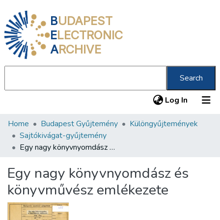
B
UDAPEST
E
LECTRONIC
A
RCHIVE
Search
(current
Log In
Home
Budapest Gyűjtemény
Különgyűjtemények
Communities & Collections
Sajtókivágat-gyűjtemény
All of DSpace
Egy nagy könyvnyomdász és könyvművész emlékezete
Statistics
Egy nagy könyvnyomdász és
About us
könyvművész emlékezete