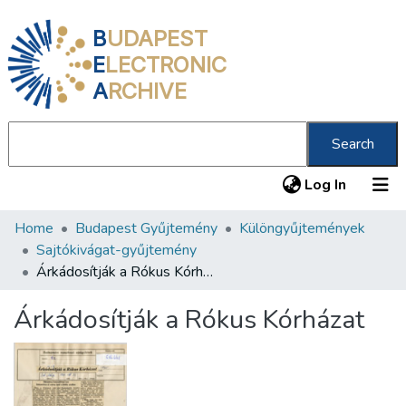
B
UDAPEST
E
LECTRONIC
A
RCHIVE
Search
(current
Log In
Home
Budapest Gyűjtemény
Különgyűjtemények
Communities & Collections
Sajtókivágat-gyűjtemény
All of DSpace
Árkádosítják a Rókus Kórházat
Statistics
Árkádosítják a Rókus Kórházat
About us