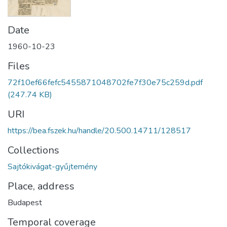
Date
1960-10-23
Files
72f10ef66fefc5455871048702fe7f30e75c259d.pdf
(247.74 KB)
URI
https://bea.fszek.hu/handle/20.500.14711/128517
Collections
Sajtókivágat-gyűjtemény
Place, address
Budapest
Temporal coverage