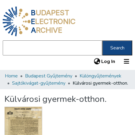
B
UDAPEST
E
LECTRONIC
A
RCHIVE
Search
(current
Log In
Home
Budapest Gyűjtemény
Különgyűjtemények
Communities & Collections
Sajtókivágat-gyűjtemény
Külvárosi gyermek-otthon.
All of DSpace
Külvárosi gyermek-otthon.
Statistics
About us