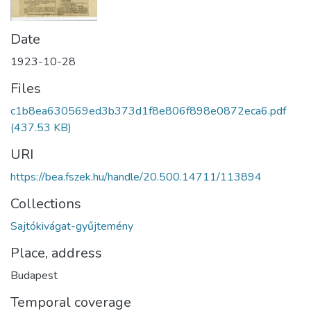
Date
1923-10-28
Files
c1b8ea630569ed3b373d1f8e806f898e0872eca6.pdf
(437.53 KB)
URI
https://bea.fszek.hu/handle/20.500.14711/113894
Collections
Sajtókivágat-gyűjtemény
Place, address
Budapest
Temporal coverage