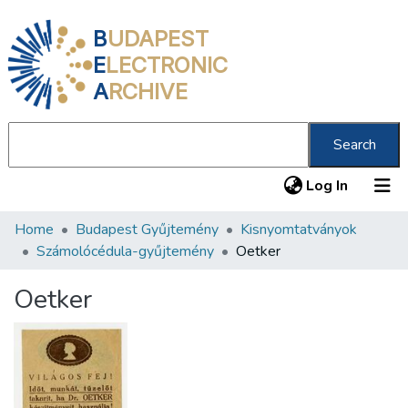
B
UDAPEST
E
LECTRONIC
A
RCHIVE
Search
(current
Log In
Home
Budapest Gyűjtemény
Kisnyomtatványok
Communities & Collections
Számolócédula-gyűjtemény
Oetker
All of DSpace
Oetker
Statistics
About us