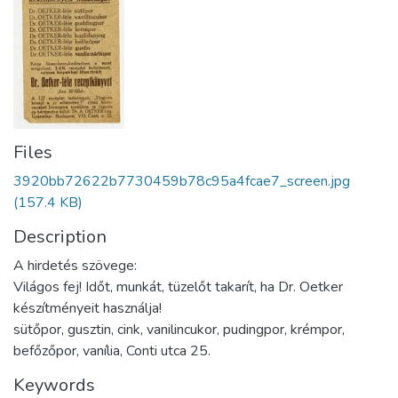
Files
3920bb72622b7730459b78c95a4fcae7_screen.jpg
(157.4 KB)
Description
A hirdetés szövege:
Világos fej! Időt, munkát, tüzelőt takarít, ha Dr. Oetker
készítményeit használja!
sütőpor, gusztin, cink, vanilincukor, pudingpor, krémpor,
befőzőpor, vanília, Conti utca 25.
Keywords