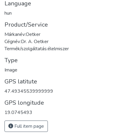
Language
hun
Product/Service
Márkanév:Oetker
Cégnév:Dr. A. Oetker
Termék/szolgáltatás:élelmiszer
Type
Image
GPS latitute
47.49345539999999
GPS longitude
19.0745493
Full item page