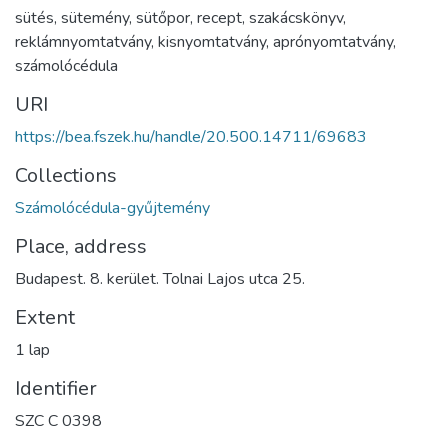
sütés
,
sütemény
,
sütőpor
,
recept
,
szakácskönyv
,
reklámnyomtatvány
,
kisnyomtatvány
,
aprónyomtatvány
,
számolócédula
URI
https://bea.fszek.hu/handle/20.500.14711/69683
Collections
Számolócédula-gyűjtemény
Place, address
Budapest. 8. kerület. Tolnai Lajos utca 25.
Extent
1 lap
Identifier
SZC C 0398