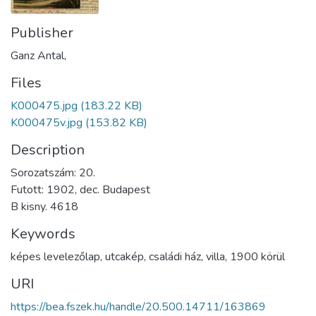
Publisher
Ganz Antal,
Files
K000475.jpg
(183.22 KB)
K000475v.jpg
(153.82 KB)
Description
Sorozatszám: 20.
Futott: 1902, dec. Budapest
B kisny. 4618
Keywords
képes levelezőlap
,
utcakép
,
családi ház
,
villa
,
1900 körül
URI
https://bea.fszek.hu/handle/20.500.14711/163869