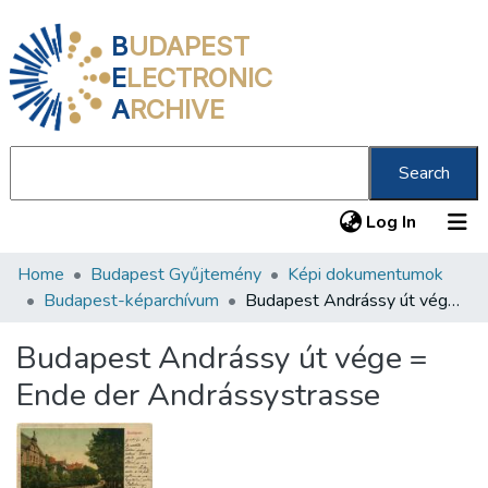
B
UDAPEST
E
LECTRONIC
A
RCHIVE
Search
(current
Log In
Home
Budapest Gyűjtemény
Képi dokumentumok
Communities & Collections
Budapest-képarchívum
Budapest Andrássy út vége = Ende der Andrássystrasse
All of DSpace
Budapest Andrássy út vége =
Statistics
Ende der Andrássystrasse
About us