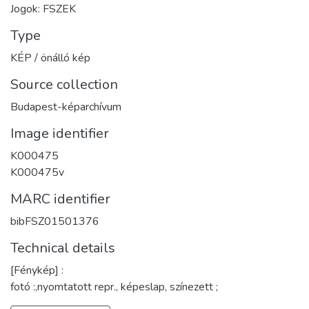
Jogok: FSZEK
Type
KÉP / önálló kép
Source collection
Budapest-képarchívum
Image identifier
K000475
K000475v
MARC identifier
bibFSZ01501376
Technical details
[Fénykép] :
fotó :,nyomtatott repr., képeslap, színezett ;