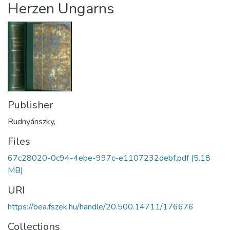
Herzen Ungarns
Publisher
Rudnyánszky,
Files
67c28020-0c94-4ebe-997c-e1107232debf.pdf
(5.18
MB)
URI
https://bea.fszek.hu/handle/20.500.14711/176676
Collections