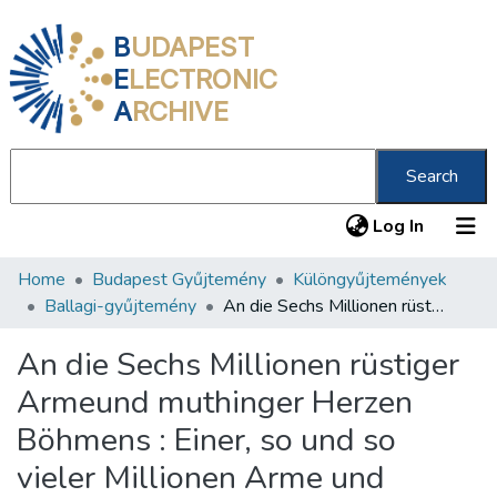
B
UDAPEST
E
LECTRONIC
A
RCHIVE
Search
(current
Log In
Home
Budapest Gyűjtemény
Különgyűjtemények
Communities & Collections
Ballagi-gyűjtemény
An die Sechs Millionen rüstiger Armeund muthinger Herzen Böhmens : Einer, so und so vieler Millionen Arme und Herzen Ungarns
All of DSpace
An die Sechs Millionen rüstiger
Statistics
Armeund muthinger Herzen
About us
Böhmens : Einer, so und so
vieler Millionen Arme und