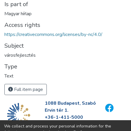
Is part of
Magyar hírlap
Access rights
https://creativecommons.org/licenses/by-nc/4.0/
Subject
városfejlesztés
Type
Text
Full item page
1088 Budapest, Szabó
Ervin tér 1.
+36-1-411-5000
info@fszek.hu
We collect and process your personal information for the