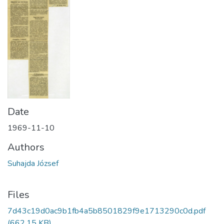
Date
1969-11-10
Authors
Suhajda József
Files
7d43c19d0ac9b1fb4a5b8501829f9e1713290c0d.pdf
(662.15 KB)