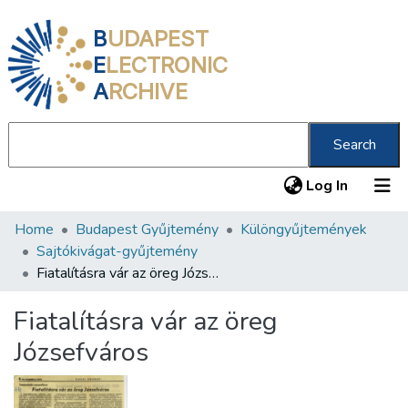
B
UDAPEST
E
LECTRONIC
A
RCHIVE
Search
(current
Log In
Home
Budapest Gyűjtemény
Különgyűjtemények
Communities & Collections
Sajtókivágat-gyűjtemény
All of DSpace
Fiatalításra vár az öreg Józsefváros
Statistics
Fiatalításra vár az öreg
About us
Józsefváros