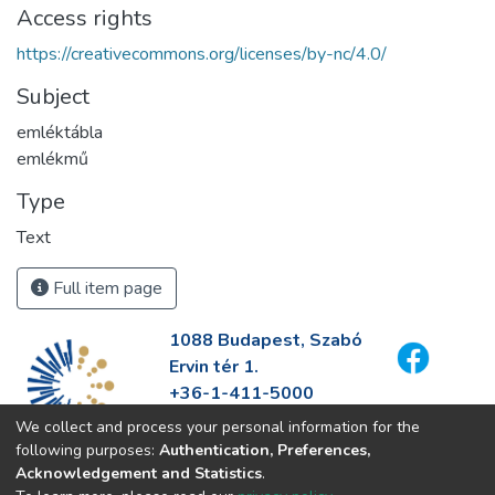
Access rights
https://creativecommons.org/licenses/by-nc/4.0/
Subject
emléktábla
emlékmű
Type
Text
Full item page
1088 Budapest, Szabó
Ervin tér 1.
+36-1-411-5000
info@fszek.hu
We collect and process your personal information for the
https://fszek.hu
following purposes:
Authentication, Preferences,
Acknowledgement and Statistics
.