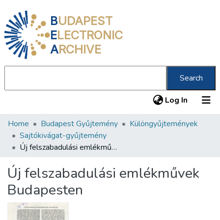
B
UDAPEST
E
LECTRONIC
A
RCHIVE
Search
(current
Log In
Home
Budapest Gyűjtemény
Különgyűjtemények
Communities & Collections
Sajtókivágat-gyűjtemény
All of DSpace
Új felszabadulási emlékművek Budapesten
Statistics
Új felszabadulási emlékművek
About us
Budapesten