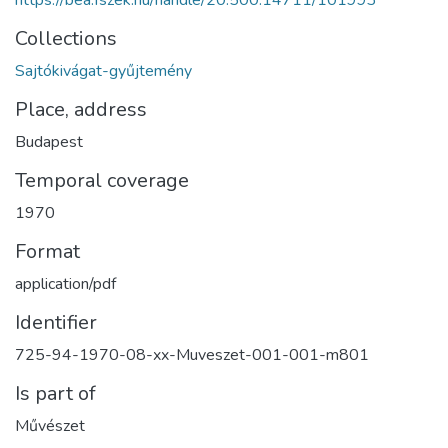
https://bea.fszek.hu/handle/20.500.14711/101993
Collections
Sajtókivágat-gyűjtemény
Place, address
Budapest
Temporal coverage
1970
Format
application/pdf
Identifier
725-94-1970-08-xx-Muveszet-001-001-m801
Is part of
Művészet