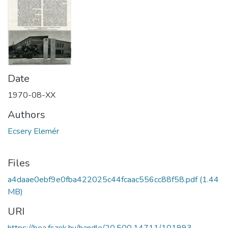
Date
1970-08-XX
Authors
Ecsery Elemér
Files
a4daae0ebf9e0fba422025c44fcaac556cc88f58.pdf
(1.44
MB)
URI