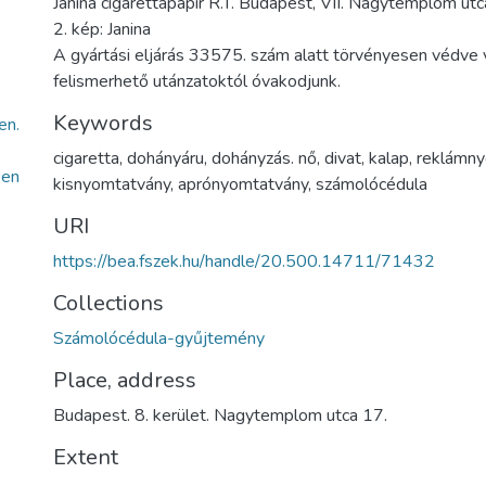
Janina cigarettapapír R.T. Budapest, VII. Nagytemplom utca
2. kép: Janina
A gyártási eljárás 33575. szám alatt törvényesen védve
felismerhető utánzatoktól óvakodjunk.
Keywords
en.
cigaretta
,
dohányáru
,
dohányzás. nő
,
divat
,
kalap
,
reklámny
een
kisnyomtatvány
,
aprónyomtatvány
,
számolócédula
URI
https://bea.fszek.hu/handle/20.500.14711/71432
Collections
Számolócédula-gyűjtemény
Place, address
Budapest. 8. kerület. Nagytemplom utca 17.
Extent