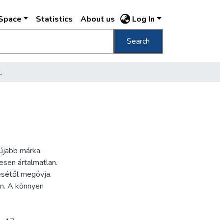
DSpace
Statistics
About us
Log In
Search
.
gújabb márka.
esen ártalmatlan.
ésétől megóvja.
an. A könnyen