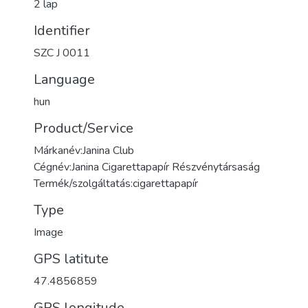
2 lap
Identifier
SZC J 0011
Language
hun
Product/Service
Márkanév:Janina Club
Cégnév:Janina Cigarettapapír Részvénytársaság
Termék/szolgáltatás:cigarettapapír
Type
Image
GPS latitute
47.4856859
GPS longitude