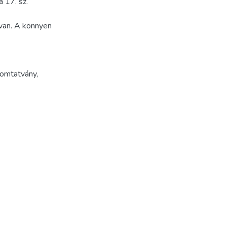
 17. sz.
 van. A könnyen
omtatvány
,