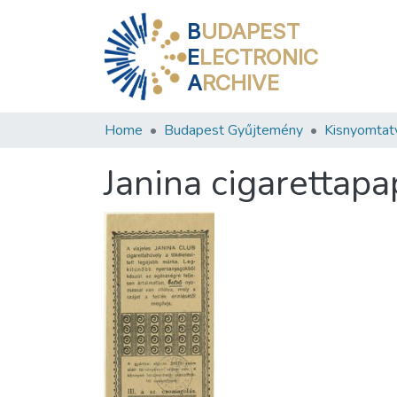
B
UDAPEST
E
LECTRONIC
A
RCHIVE
Home
Budapest Gyűjtemény
Kisnyomtat
Janina cigarettapap