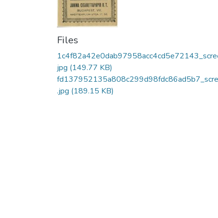
Files
1c4f82a42e0dab97958acc4cd5e72143_scre
jpg
(149.77 KB)
fd137952135a808c299d98fdc86ad5b7_scr
.jpg
(189.15 KB)