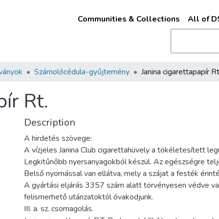
Communities & Collections
All of 
ványok
Számolócédula-gyűjtemény
Janina cigarettapapír Rt
ír Rt.
Description
A hirdetés szövege:
A vízjeles Janina Club cigarettahüvely a tökéletesített le
Legkitűnőbb nyersanyagokból készül. Az egészségre telj
Belső nyomással van ellátva, mely a szájat a festék érint
A gyártási eljárás 3357 szám alatt törvényesen védve v
felismerhető utánzatoktól óvakodjunk.
III. a. sz. csomagolás.