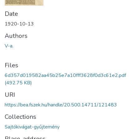
Date
1920-10-13
Authors
V-a.
Files
6d357d019582aa45b25e7a10fff3628f0d3c61e2.pdf
(492.75 KB)
URI
https://bea.fszek.hu/handle/20.500.14711/121483
Collections
Sajtókivágat-gyűjtemény
Place, address