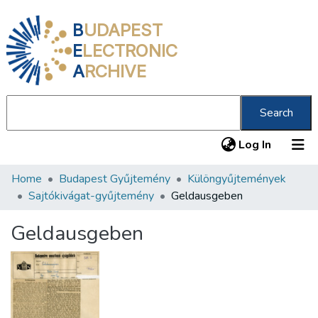
B
UDAPEST
E
LECTRONIC
A
RCHIVE
Search
(current
Log In
Home
Budapest Gyűjtemény
Különgyűjtemények
Communities & Collections
Sajtókivágat-gyűjtemény
Geldausgeben
All of DSpace
Geldausgeben
Statistics
About us