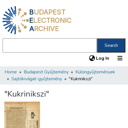
B
UDAPEST
E
LECTRONIC
A
RCHIVE
Search
(current
Log In
Home
Budapest Gyűjtemény
Különgyűjtemények
Communities & Collections
Sajtókivágat-gyűjtemény
"Kukrinikszi"
All of DSpace
"Kukrinikszi"
Statistics
About us