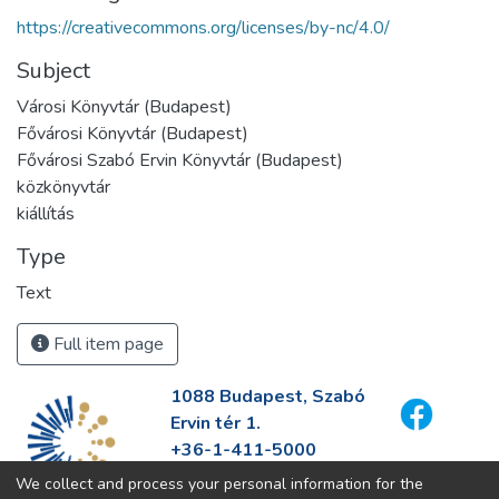
https://creativecommons.org/licenses/by-nc/4.0/
Subject
Városi Könyvtár (Budapest)
Fővárosi Könyvtár (Budapest)
Fővárosi Szabó Ervin Könyvtár (Budapest)
közkönyvtár
kiállítás
Type
Text
Full item page
1088 Budapest, Szabó
Ervin tér 1.
+36-1-411-5000
info@fszek.hu
We collect and process your personal information for the