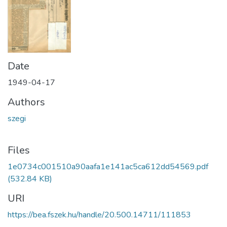
Date
1949-04-17
Authors
szegi
Files
1e0734c001510a90aafa1e141ac5ca612dd54569.pdf
(532.84 KB)
URI
https://bea.fszek.hu/handle/20.500.14711/111853