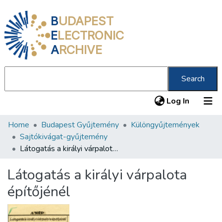
B
UDAPEST
E
LECTRONIC
A
RCHIVE
Search
(current
Log In
Home
Budapest Gyűjtemény
Különgyűjtemények
Communities & Collections
Sajtókivágat-gyűjtemény
All of DSpace
Látogatás a királyi várpalota építőjénél
Statistics
Látogatás a királyi várpalota
About us
építőjénél