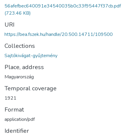
56afefbec640091e34540035b0c33f95447f37cb.pdf
(723.46 KB)
URI
https://bea.fszek.hu/handle/20.500.14711/109500
Collections
Sajtókivágat-gyűjtemény
Place, address
Magyarország
Temporal coverage
1921
Format
application/pdf
Identifier