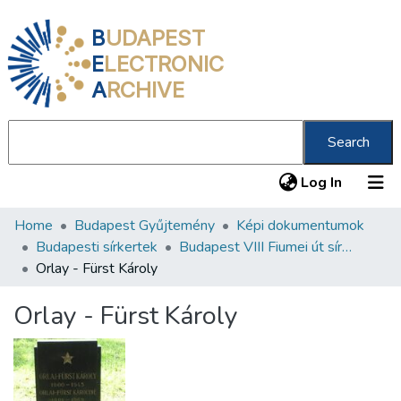
B
UDAPEST
E
LECTRONIC
A
RCHIVE
Search
(current
Log In
Home
Budapest Gyűjtemény
Képi dokumentumok
Communities & Collections
Budapesti sírkertek
Budapest VIII Fiumei út sírkert 4. rész
All of DSpace
Orlay - Fürst Károly
Statistics
Orlay - Fürst Károly
About us