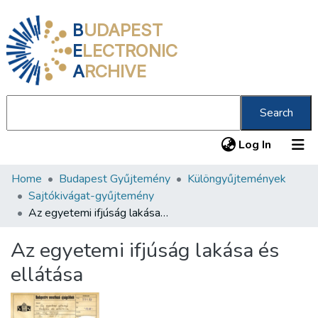
B
UDAPEST
E
LECTRONIC
A
RCHIVE
Search
(current
Log In
Home
Budapest Gyűjtemény
Különgyűjtemények
Communities & Collections
Sajtókivágat-gyűjtemény
All of DSpace
Az egyetemi ifjúság lakása és ellátása
Statistics
Az egyetemi ifjúság lakása és
About us
ellátása