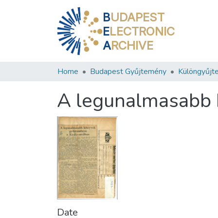
B
UDAPEST
E
LECTRONIC
A
RCHIVE
Home
Budapest Gyűjtemény
Különgyűjt
A legunalmasabb 
Date