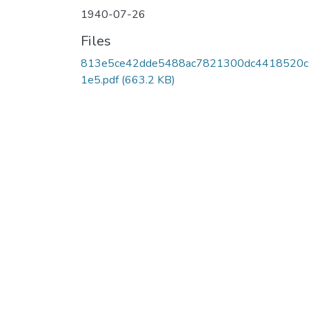
1940-07-26
Files
813e5ce42dde5488ac7821300dc4418520c
1e5.pdf
(663.2 KB)