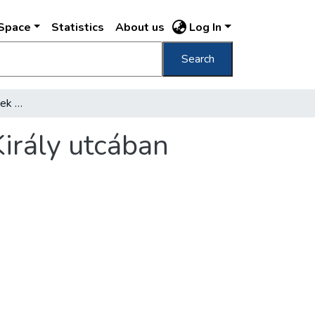
DSpace
Statistics
About us
Log In
Search
A legunalmasabb könyvek gyűjteménye a Király utcában
irály utcában