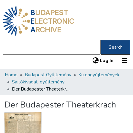
B
UDAPEST
E
LECTRONIC
A
RCHIVE
Search
(current
Log In
Home
Budapest Gyűjtemény
Különgyűjtemények
Communities & Collections
Sajtókivágat-gyűjtemény
All of DSpace
Der Budapester Theaterkrach
Statistics
Der Budapester Theaterkrach
About us