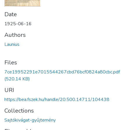
Date
1925-06-16
Authors
Launius
Files
7ce19952291e7015544267cbd76bcf0824a80cbc.pdf
(520.14 KB)
URI
https://bea.fszek.hu/handle/20.500.14711/104438
Collections
Sajtókivágat-gyűjtemény