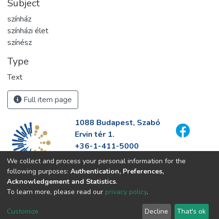
Subject
színház
színházi élet
színész
Type
Text
Full item page
1088 Budapest, Szabó
Ervin tér 1.
+36-1-411-5000
info@fszek.hu
We collect and process your personal information for the
https://fszek.hu
following purposes:
Authentication, Preferences,
Acknowledgement and Statistics
.
To learn more, please read our
privacy policy
.
Customize
Decline
That's ok