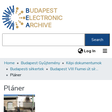
B
UDAPEST
E
LECTRONIC
A
RCHIVE
Search
(current
Log In
Home
Budapest Gyűjtemény
Képi dokumentumok
Communities & Collections
Budapesti sírkertek
Budapest VIII Fiumei út sírkert 3. rész
All of DSpace
Pláner
Statistics
Pláner
About us