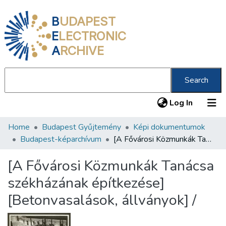
B
UDAPEST
E
LECTRONIC
A
RCHIVE
Search
(current
Log In
Home
Budapest Gyűjtemény
Képi dokumentumok
Communities & Collections
Budapest-képarchívum
[A Fővárosi Közmunkák Tanácsa székházának építkezése] [Betonvasalások, állványok] /
All of DSpace
[A Fővárosi Közmunkák Tanácsa
Statistics
székházának építkezése]
About us
[Betonvasalások, állványok] /