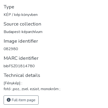
Type
KÉP / kép könyvben
Source collection
Budapest-képarchívum
Image identifier
082980
MARC identifier
bibFSZ01814780
Technical details
[Fénykép] :
fotó :,poz., zsel. ezüst, monokróm ;
Full item page