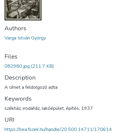
Authors
Varga István György
Files
082980.jpg
(211.7 KB)
Description
A címet a feldolgozó adta
Keywords
székház
,
irodaház
,
lakóépület
,
építés
,
1937
URI
https://bea.fszek.hu/handle/20.500.14711/170614