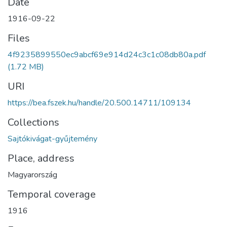
Date
1916-09-22
Files
4f9235899550ec9abcf69e914d24c3c1c08db80a.pdf
(1.72 MB)
URI
https://bea.fszek.hu/handle/20.500.14711/109134
Collections
Sajtókivágat-gyűjtemény
Place, address
Magyarország
Temporal coverage
1916