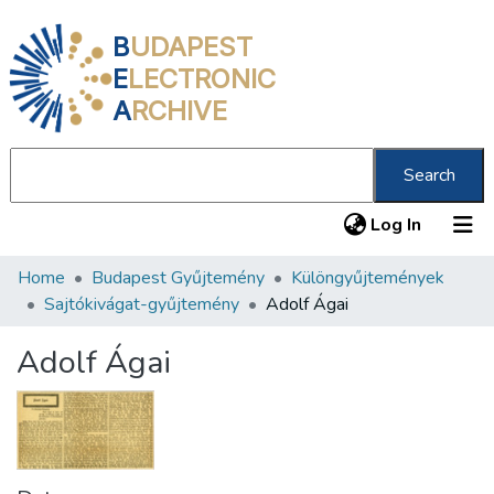
B
UDAPEST
E
LECTRONIC
A
RCHIVE
Search
(current
Log In
Home
Budapest Gyűjtemény
Különgyűjtemények
Communities & Collections
Sajtókivágat-gyűjtemény
Adolf Ágai
All of DSpace
Adolf Ágai
Statistics
About us