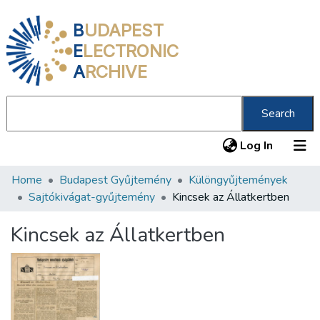
B
UDAPEST
E
LECTRONIC
A
RCHIVE
Search
(current
Log In
Home
Budapest Gyűjtemény
Különgyűjtemények
Communities & Collections
Sajtókivágat-gyűjtemény
Kincsek az Állatkertben
All of DSpace
Kincsek az Állatkertben
Statistics
About us