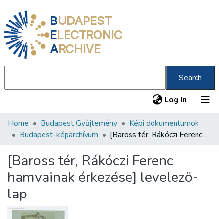
B
UDAPEST
E
LECTRONIC
A
RCHIVE
Search
(current
Log In
Home
Budapest Gyűjtemény
Képi dokumentumok
Communities & Collections
Budapest-képarchívum
[Baross tér, Rákóczi Ferenc hamvainak érkezése] levelezö-lap
All of DSpace
[Baross tér, Rákóczi Ferenc
Statistics
hamvainak érkezése] levelezö-
About us
lap