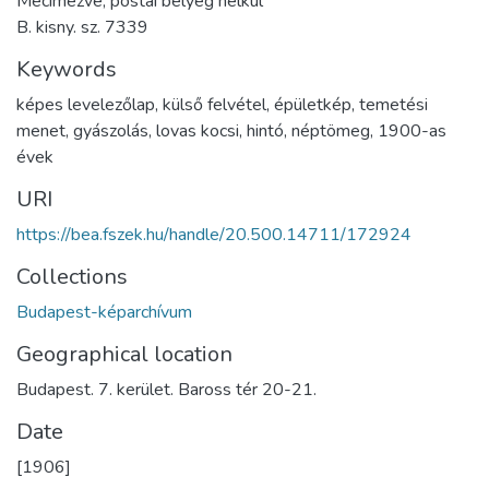
Mecímezve, postai bélyeg nélkül
B. kisny. sz. 7339
Keywords
képes levelezőlap
,
külső felvétel
,
épületkép
,
temetési
menet
,
gyászolás
,
lovas kocsi
,
hintó
,
néptömeg
,
1900-as
évek
URI
https://bea.fszek.hu/handle/20.500.14711/172924
Collections
Budapest-képarchívum
Geographical location
Budapest. 7. kerület. Baross tér 20-21.
Date
[1906]