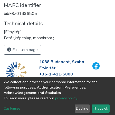
MARC identifier
bibFSZ01896805
Technical details
[Fénykép] :
Fotó :,képeslap, monokróm ;
Full item page
1088 Budapest, Szabó
Ervin tér 1.
+36-1-411-5000
info@fszek.hu
We collect and process your personal information for the
https://fszek.hu
following purposes:
Authentication, Preferences,
Acknowledgement and Statistics
.
To learn more, please read our
privacy policy
.
Customize
Decline
That's ok