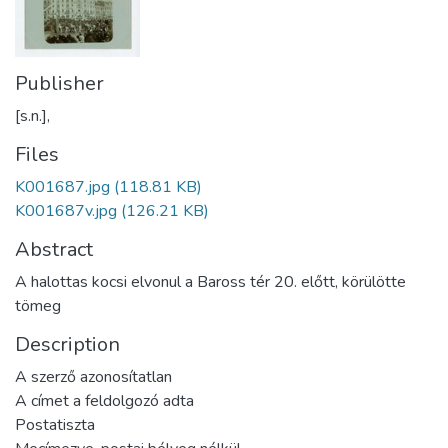
Publisher
[s.n.],
Files
K001687.jpg
(118.81 KB)
K001687v.jpg
(126.21 KB)
Abstract
A halottas kocsi elvonul a Baross tér 20. előtt, körülötte
tömeg
Description
A szerző azonosítatlan
A címet a feldolgozó adta
Postatiszta