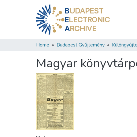
B
UDAPEST
E
LECTRONIC
A
RCHIVE
Home
Budapest Gyűjtemény
Különgyűjt
Magyar könyvtárpo