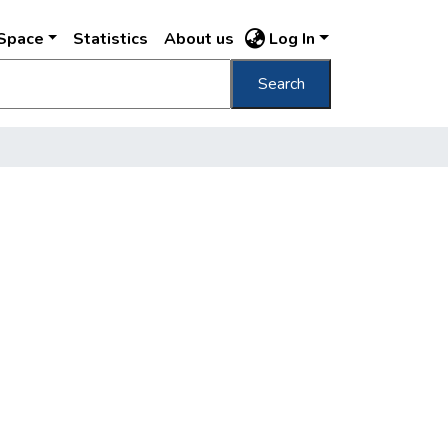
DSpace
Statistics
About us
Log In
Search