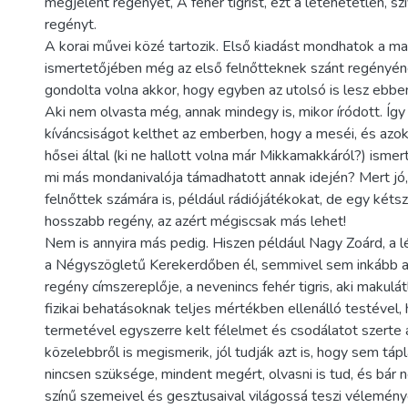
megjelent regényét, A fehér tigrist, ezt a letehetetlen, s
regényt.
A korai művei közé tartozik. Első kiadást mondhatok a 
ismertetőjében még az első felnőtteknek szánt regényének
gondolta volna akkor, hogy egyben az utolsó is lesz ebb
Aki nem olvasta még, annak mindegy is, mikor íródott. Így 
kíváncsiságot kelthet az emberben, hogy a meséi, és azo
hősei által (ki ne hallott volna már Mikkamakkáról?) ismer
mi más mondanivalója támadhatott annak idején? Mert jó, í
felnőttek számára is, például rádiójátékokat, de egy kétsz
hosszabb regény, az azért mégiscsak más lehet!
Nem is annyira más pedig. Hiszen például Nagy Zoárd, a l
a Négyszögletű Kerekerdőben él, semmivel sem inkább ab
regény címszereplője, a nevenincs fehér tigris, aki makulát
fizikai behatásoknak teljes mértékben ellenálló testével,
termetével egyszerre kelt félelmet és csodálatot szerte 
közelebbről is megismerik, jól tudják azt is, hogy sem táp
nincsen szüksége, mindent megért, olvasni is tud, és bár 
színű szemeivel és gesztusaival világossá teszi vélemén