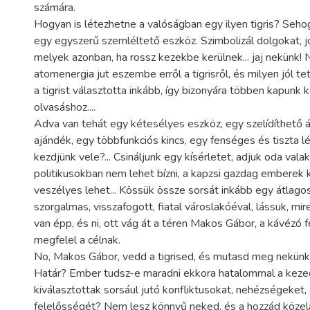
számára.
Hogyan is létezhetne a valóságban egy ilyen tigris? Seh
egy egyszerű szemléltető eszköz. Szimbolizál dolgokat, j
melyek azonban, ha rossz kezekbe kerülnek... jaj nekünk!
atomenergia jut eszembe erről a tigrisről, és milyen jól te
a tigrist választotta inkább, így bizonyára többen kapunk 
olvasáshoz....
Adva van tehát egy kétesélyes eszköz, egy szelídíthető 
ajándék, egy többfunkciós kincs, egy fenséges és tiszta lé
kezdjünk vele?... Csináljunk egy kísérletet, adjuk oda vala
politikusokban nem lehet bízni, a kapzsi gazdag emberek 
veszélyes lehet... Kössük össze sorsát inkább egy átlagos,
szorgalmas, visszafogott, fiatal városlakóéval, lássuk, mir
van épp, és ni, ott vág át a téren Makos Gábor, a kávézó fe
megfelel a célnak.
No, Makos Gábor, vedd a tigrised, és mutasd meg nekünk,
Határ? Ember tudsz-e maradni ekkora hatalommal a keze
kiválasztottak sorsául jutó konfliktusokat, nehézségeket,
felelősségét? Nem lesz könnyű neked, és a hozzád közel