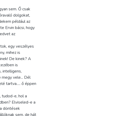
ogyan sem. Ő csak
óravaló dolgokat,
 Nekem például az
tte Ervin bácsi, hogy
kedvet az
átok, egy veszélyes
ny, mihez is
kinek! De kinek? A
kezében is
 intelligens,
e megy vele... Dél
lé tartva..... ő éppen
 tudod-e, hol a
dben? Elviseled-e a
 a döntések
állóknak sem, de hát