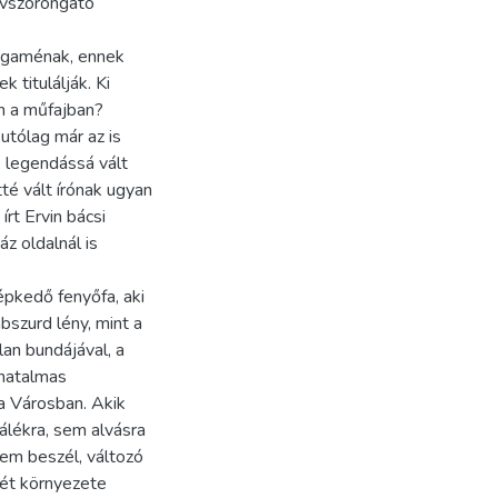
zívszorongató
magaménak, ennek
 titulálják. Ki
en a műfajban?
utólag már az is
k legendássá vált
tté vált írónak ugyan
rt Ervin bácsi
áz oldalnál is
épkedő fenyőfa, aki
szurd lény, mint a
lan bundájával, a
 hatalmas
a Városban. Akik
lálékra, sem alvásra
nem beszél, változó
yét környezete