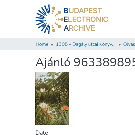
B
UDAPEST
E
LECTRONIC
A
RCHIVE
Home
1308 - Dagály utcai Könyvtár
Ajánló 96338989
Date