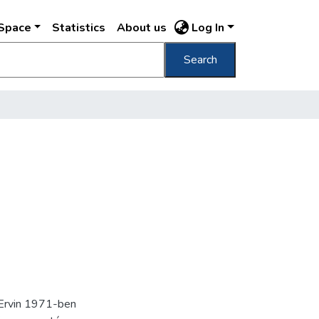
DSpace
Statistics
About us
Log In
Search
 Ervin 1971-ben