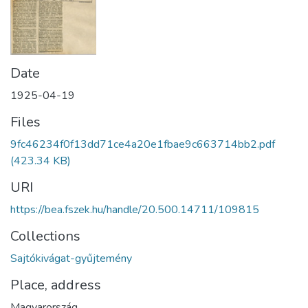
Date
1925-04-19
Files
9fc46234f0f13dd71ce4a20e1fbae9c663714bb2.pdf
(423.34 KB)
URI
https://bea.fszek.hu/handle/20.500.14711/109815
Collections
Sajtókivágat-gyűjtemény
Place, address
Magyarország