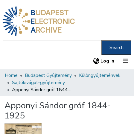
B
UDAPEST
E
LECTRONIC
A
RCHIVE
Search
(current
Log In
Home
Budapest Gyűjtemény
Különgyűjtemények
Communities & Collections
Sajtókivágat-gyűjtemény
All of DSpace
Apponyi Sándor gróf 1844-1925
Statistics
Apponyi Sándor gróf 1844-
About us
1925