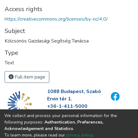
Access rights
https://creativecommons.org/licenses/by-nc/4.0/
Subject
Kölcsönös Gazdasági Segítség Tanácsa
Type
Text
Full item page
1088 Budapest, Szabó
Ervin tér 1.
+36-1-411-5000
info@fszek.hu
We collect and process your personal information for the
https://fszek.hu
following purposes:
Authentication, Preferences,
Acknowledgement and Statistics
.
To learn more, please read our
privacy policy
.