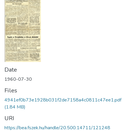
Date
1960-07-30
Files
4941ef0b73e1928b031f2de7158a4c0811c47ee1.pdf
(1.84 MB)
URI
https://bea.fszek.hu/handle/20.500.14711/121248