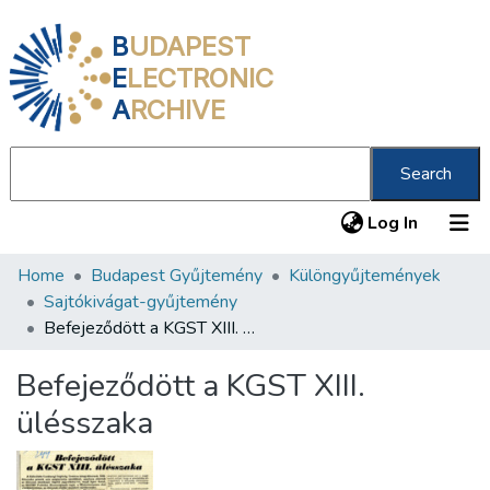
B
UDAPEST
E
LECTRONIC
A
RCHIVE
Search
(current
Log In
Home
Budapest Gyűjtemény
Különgyűjtemények
Communities & Collections
Sajtókivágat-gyűjtemény
All of DSpace
Befejeződött a KGST XIII. ülésszaka
Statistics
Befejeződött a KGST XIII.
About us
ülésszaka