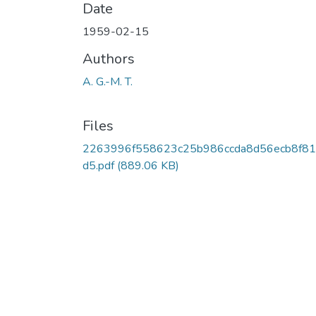
Date
1959-02-15
Authors
A. G.-M. T.
Files
2263996f558623c25b986ccda8d56ecb8f81
d5.pdf
(889.06 KB)