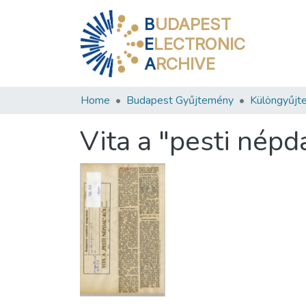
B
UDAPEST
E
LECTRONIC
A
RCHIVE
Home
Budapest Gyűjtemény
Különgyűjt
Vita a "pesti népd