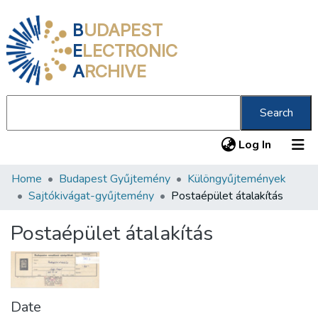
B
UDAPEST
E
LECTRONIC
A
RCHIVE
Search
(current
Log In
Home
Budapest Gyűjtemény
Különgyűjtemények
Communities & Collections
Sajtókivágat-gyűjtemény
Postaépület átalakítás
All of DSpace
Postaépület átalakítás
Statistics
About us
Date