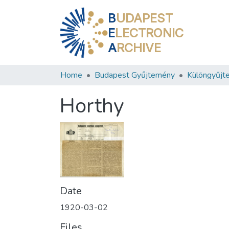
B
UDAPEST
E
LECTRONIC
A
RCHIVE
Home
Budapest Gyűjtemény
Különgyűjt
Horthy
Date
1920-03-02
Files