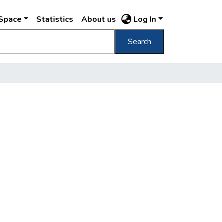
DSpace
Statistics
About us
Log In
Search