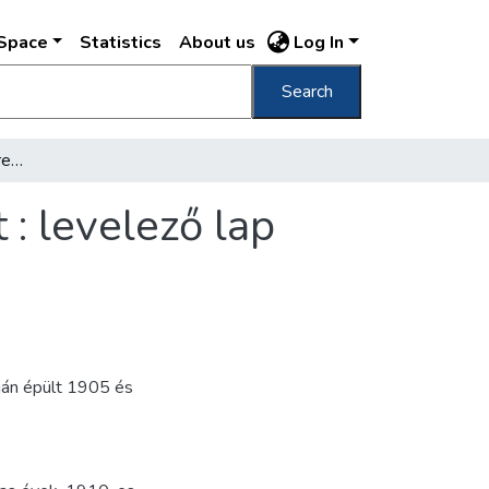
DSpace
Statistics
About us
Log In
Search
Gresham-palota Palais Gresham : Budapest : levelező lap
: levelező lap
pján épült 1905 és