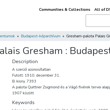
Communities & Collections
All of 
mentumok
Budapest-képarchívum
lais Gresham : Budapest 
Description
A szerző azonosítatlan
Futott: 1910. december 31.
B. kisny. 7393
A palota Quittner Zsigmond és a Vágó fivérek tervei ala
1907 között
Keywords