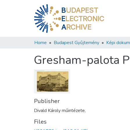
B
UDAPEST
E
LECTRONIC
A
RCHIVE
Home
Budapest Gyűjtemény
Képi doku
Gresham-palota Pa
Publisher
Divald Károly műintézete,
Files