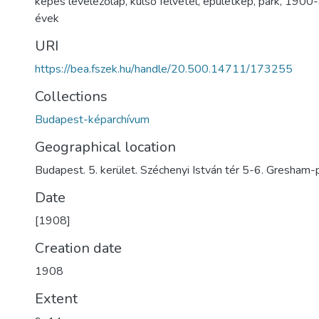
képes levelezőlap
,
külső felvétel
,
épületkép
,
park
,
1900-
évek
URI
https://bea.fszek.hu/handle/20.500.14711/173255
Collections
Budapest-képarchívum
Geographical location
Budapest. 5. kerület. Széchenyi István tér 5-6. Gresham-
Date
[1908]
Creation date
1908
Extent