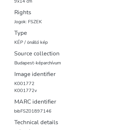
9x14 cm
Rights
Jogok: FSZEK
Type
KÉP / önálló kép
Source collection
Budapest-képarchívum
Image identifier
K001772
K001772v
MARC identifier
bibFSZ01897146
Technical details