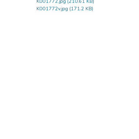
K001772.jpg
(210.61 KB)
K001772v.jpg
(171.2 KB)