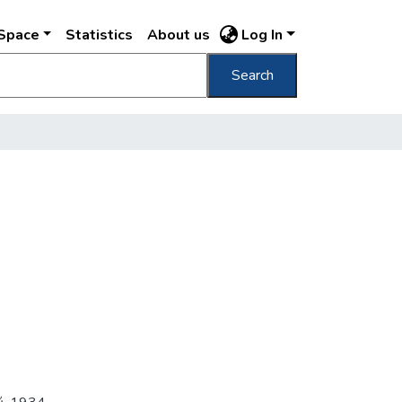
DSpace
Statistics
About us
Log In
Search