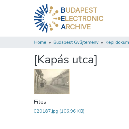
B
UDAPEST
E
LECTRONIC
A
RCHIVE
Home
Budapest Gyűjtemény
Képi doku
[Kapás utca]
Files
020187.jpg
(106.96 KB)