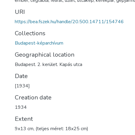
ember
,
cégtábla
,
felirat
,
üzlet
,
utcakép
,
kerékpár
,
gépjárm
URI
https://bea.fszek.hu/handle/20.500.14711/154746
Collections
Budapest-képarchívum
Geographical location
Budapest. 2. kerület. Kapás utca
Date
[1934]
Creation date
1934
Extent
9x13 cm, (teljes méret: 18x25 cm)