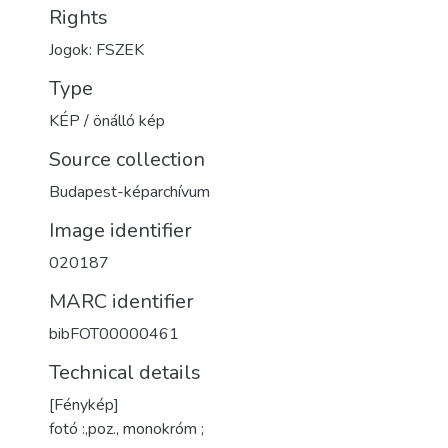
Rights
Jogok: FSZEK
Type
KÉP / önálló kép
Source collection
Budapest-képarchívum
Image identifier
020187
MARC identifier
bibFOT00000461
Technical details
[Fénykép]
fotó :,poz., monokróm ;