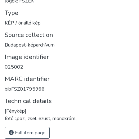
Jogok: FSZEK
Type
KÉP / önálló kép
Source collection
Budapest-képarchívum
Image identifier
025002
MARC identifier
bibFSZ01795966
Technical details
[Fénykép]
fotó :,poz., zsel. ezüst, monokróm ;
Full item page