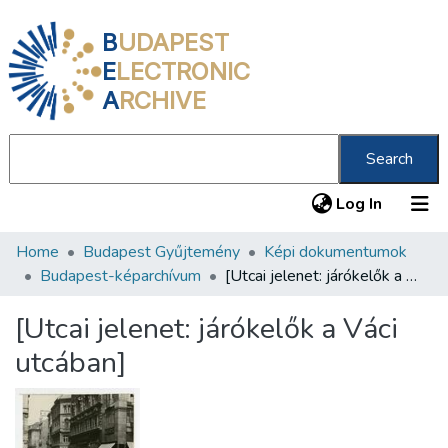
B
UDAPEST
E
LECTRONIC
A
RCHIVE
Search
(current
Log In
Home
Budapest Gyűjtemény
Képi dokumentumok
Communities & Collections
Budapest-képarchívum
[Utcai jelenet: járókelők a Váci utcában]
All of DSpace
[Utcai jelenet: járókelők a Váci
Statistics
utcában]
About us