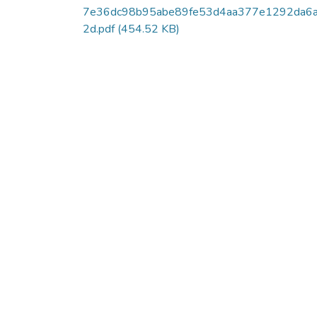
7e36dc98b95abe89fe53d4aa377e1292da6
2d.pdf
(454.52 KB)