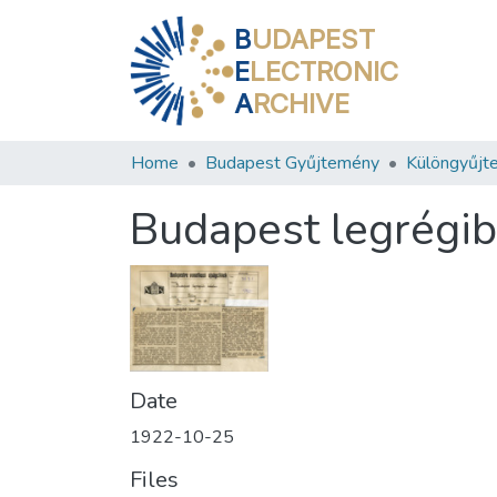
B
UDAPEST
E
LECTRONIC
A
RCHIVE
Home
Budapest Gyűjtemény
Különgyűjt
Budapest legrégibb
Date
1922-10-25
Files