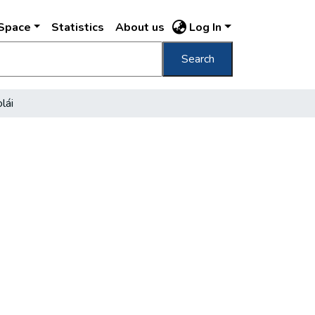
DSpace
Statistics
About us
Log In
Search
lái