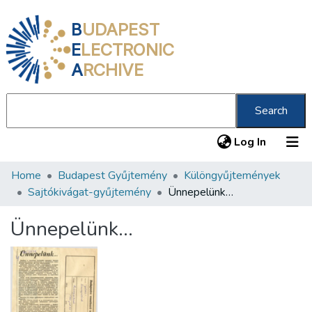
B
UDAPEST
E
LECTRONIC
A
RCHIVE
Search
(current
Log In
Home
Budapest Gyűjtemény
Különgyűjtemények
Communities & Collections
Sajtókivágat-gyűjtemény
Ünnepelünk…
All of DSpace
Ünnepelünk…
Statistics
About us